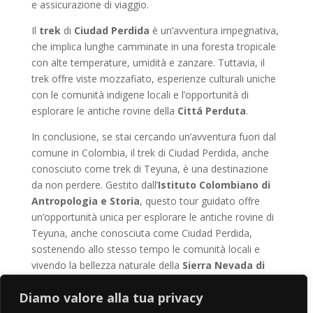
e assicurazione di viaggio.
Il
trek
di
Ciudad Perdida
è un’avventura impegnativa,
che implica lunghe camminate in una foresta tropicale
con alte temperature, umidità e zanzare. Tuttavia, il
trek offre viste mozzafiato, esperienze culturali uniche
con le comunità indigene locali e l’opportunità di
esplorare le antiche rovine della
Cittá Perduta
.
In conclusione, se stai cercando un’avventura fuori dal
comune in Colombia, il trek di Ciudad Perdida, anche
conosciuto come trek di Teyuna, è una destinazione
da non perdere. Gestito dall’
Istituto Colombiano di
Antropologia e Storia
, questo tour guidato offre
un’opportunità unica per esplorare le antiche rovine di
Teyuna, anche conosciuta come Ciudad Perdida,
sostenendo allo stesso tempo le comunità locali e
vivendo la bellezza naturale della
Sierra Nevada di
Santa Marta
.
Prenota il tuo trek
con
Vivere in
Diamo valore alla tua privacy
Colombia
e intraprendi un viaggio indimenticabile nel